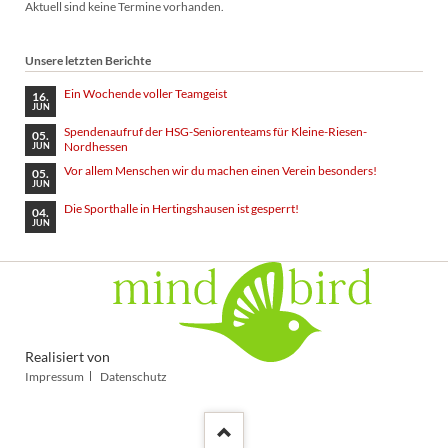
Aktuell sind keine Termine vorhanden.
Unsere letzten Berichte
Ein Wochende voller Teamgeist
16.
JUN
Spendenaufruf der HSG-Seniorenteams für Kleine-Riesen-
05.
Nordhessen
JUN
Vor allem Menschen wir du machen einen Verein besonders!
05.
JUN
Die Sporthalle in Hertingshausen ist gesperrt!
04.
JUN
Realisiert von
Navigation
Impressum
Datenschutz
überspringen