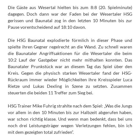
Die Gäste aus Wesertal hielten bis zum 8:8 (20. Spielminute)
dagegen. Doch dann war der Faden bei der Wesertaler HSG
gerissen und Baunatal zog in den letzten 10 Minuten bis zur
Pause vorentscheidend auf 18:10 davon.
Die HSG Baunatal explodierte förmlich in dieser Phase und
spielte ihren Gegner regelrecht an die Wand. Zu schnell waren
die Baunataler Angriffsaktionen für die Wesertaler die beim
10:2 Lauf der Gastgeber nicht mehr mithalten konnten. Das
Baunataler Prunkstück war an diesem Tag das Spiel über den
Kreis. Gegen die physisch starken Wesertaler fand der HSG-
Rückraum immer wieder Möglichkeiten ihre Kreisspieler Luca
Rietze und Lukas Dexling in Szene zu setzten. Zusammen
steuerten die beiden 11 Treffer zum Sieg bei.
HSG Trainer Mike Fuhrig strahlte nach dem Spiel: „Was die Jungs
vor allem in den 10 Minuten bis zur Halbzeit abgerufen haben,
war schon richtig klasse. Und wenn man bedenkt, dass bei uns
noch drei Leistungsträger wegen Verletzungen fehlen, bin ich
mit dem gezeigten total zufrieden“.