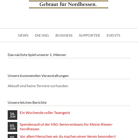
Navigation
NEWS
DIE HSG
BUSINESS
SUPPORTER
EVENTS
überspringen
Das nächste Spiel unserer 1. Männer
Unsere kommenden Veranstaltungen
Aktuell sind keine Termine vorhanden.
Unsere letzten Berichte
Ein Wochende voller Teamgeist
16.
JUN
Spendenaufruf der HSG-Seniorenteams für Kleine-Riesen-
05.
Nordhessen
JUN
Vor allem Menschen wir du machen einen Verein besonders!
05.