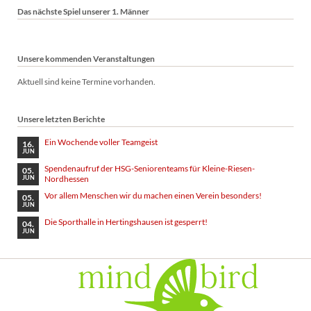
Das nächste Spiel unserer 1. Männer
Unsere kommenden Veranstaltungen
Aktuell sind keine Termine vorhanden.
Unsere letzten Berichte
Ein Wochende voller Teamgeist
16.
JUN
Spendenaufruf der HSG-Seniorenteams für Kleine-Riesen-
05.
Nordhessen
JUN
Vor allem Menschen wir du machen einen Verein besonders!
05.
JUN
Die Sporthalle in Hertingshausen ist gesperrt!
04.
JUN