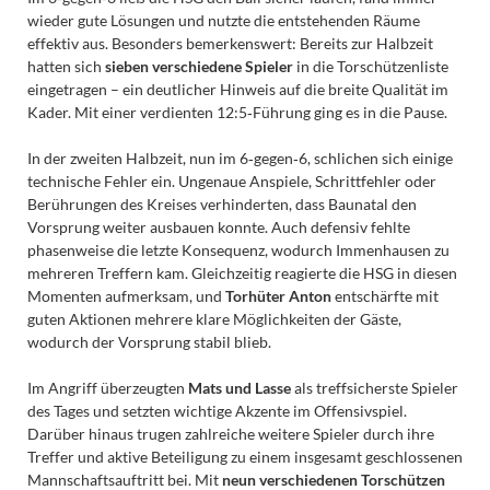
wieder gute Lösungen und nutzte die entstehenden Räume
effektiv aus. Besonders bemerkenswert: Bereits zur Halbzeit
hatten sich
sieben verschiedene Spieler
in die Torschützenliste
eingetragen – ein deutlicher Hinweis auf die breite Qualität im
Kader. Mit einer verdienten 12:5‑Führung ging es in die Pause.
In der zweiten Halbzeit, nun im 6‑gegen‑6, schlichen sich einige
technische Fehler ein. Ungenaue Anspiele, Schrittfehler oder
Berührungen des Kreises verhinderten, dass Baunatal den
Vorsprung weiter ausbauen konnte. Auch defensiv fehlte
phasenweise die letzte Konsequenz, wodurch Immenhausen zu
mehreren Treffern kam. Gleichzeitig reagierte die HSG in diesen
Momenten aufmerksam, und
Torhüter Anton
entschärfte mit
guten Aktionen mehrere klare Möglichkeiten der Gäste,
wodurch der Vorsprung stabil blieb.
Im Angriff überzeugten
Mats und Lasse
als treffsicherste Spieler
des Tages und setzten wichtige Akzente im Offensivspiel.
Darüber hinaus trugen zahlreiche weitere Spieler durch ihre
Treffer und aktive Beteiligung zu einem insgesamt geschlossenen
Mannschaftsauftritt bei. Mit
neun verschiedenen Torschützen