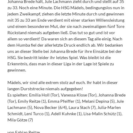
Johanna Brede hält, Jule Lachmann zieht durch und stellt auf 35
zu 33. Noch eine Minute. Die HSG Mädels, bedingungslos nun in
jedem Zweikampf, ziehen die letzte Minute durch und gewinnen
mit 35 zu 33 am Ende verdient mit einer starken Willensleistung
und einem besonderen Mut, der sie nach zweimaligem fünf Tore
Rückstand niemals aufgeben ließ. Das tut so gut und ist vor
allem so verdient! Da waren sich an diesem Tag alle einig. Nach
dem Humba fiel der allerletzte Druck endlich ab. Wir bedanken
uns an dieser Stelle bei Johanna Brede für ihre Einsätze bei der
HSG. Sie bestritt leider ihr letztes Spiel. Was bleibt ist die
Erkenntnis, dass man in dieser Liga in der Lage ist Spiele zu
gewinnen.
Mädels, wir sind alle extrem stolz auf euch. Ihr habt in dieser
langen Durststrecke niemals aufgegeben!
Es spielten: Emilia Holl (Tor), Vanessa Klose (Tor), Johanna Brede
(Tor), Emily Reitze (1), Emma Pfeiffer (1), Melani Depina (5), Jule
Lachmann (5), Nova Becker (6/4), Laura Stach (7), Julia-Marlen
Schmidt, Leni Turco (1), Adell Kuhnke (1), Lisa-Malin Schütz (1),
Mila Götze (7)
von Fabian Reitze