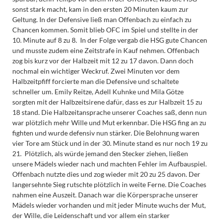
sonst stark macht, kam in den ersten 20 Minuten kaum zur
Geltung. In der Defensive ließ man Offenbach zu einfach zu
Chancen kommen. Somit blieb OFC im Spiel und stellte in der
10. Minute auf 8 zu 8. In der Folge vergab die HSG gute Chancen
und musste zudem eine Zeitstrafe in Kauf nehmen. Offenbach
zog bis kurz vor der Halbzeit mit 12 zu 17 davon. Dann doch
nochmal ein wichtiger Weckruf. Zwei Minuten vor dem
Halbzeitpfiff forcierte man die Defensive und schaltete
schneller um. Emily Reitze, Adell Kuhnke und Mila Götze
sorgten mit der Halbzeitsirene dafür, dass es zur Halbzeit 15 zu
18 stand. Die Halbzeitansprache unserer Coaches saß, denn nun
war plötzlich mehr Wille und Mut erkennbar. Die HSG fing an zu
fighten und wurde defensiv nun stärker. Die Belohnung waren
vier Tore am Stück und in der 30. Minute stand es nur noch 19 zu
21. Plötzlich, als würde jemand den Stecker ziehen, ließen
unsere Mädels wieder nach und machten Fehler im Aufbauspiel.
Offenbach nutzte dies und zog wieder mit 20 zu 25 davon. Der
langersehnte Sieg rutschte plötzlich in weite Ferne. Die Coaches
nahmen eine Auszeit. Danach war die Körpersprache unserer
Mädels wieder vorhanden und mit jeder Minute wuchs der Mut,
der Wille, die Leidenschaft und vor allem ein starker