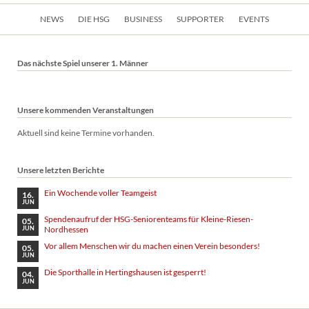
Navigation
NEWS
DIE HSG
BUSINESS
SUPPORTER
EVENTS
überspringen
Das nächste Spiel unserer 1. Männer
Unsere kommenden Veranstaltungen
Aktuell sind keine Termine vorhanden.
Unsere letzten Berichte
Ein Wochende voller Teamgeist
16.
JUN
Spendenaufruf der HSG-Seniorenteams für Kleine-Riesen-
05.
Nordhessen
JUN
Vor allem Menschen wir du machen einen Verein besonders!
05.
JUN
Die Sporthalle in Hertingshausen ist gesperrt!
04.
JUN