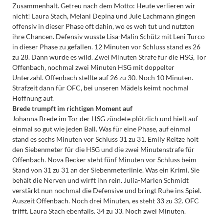
Zusammenhalt. Getreu nach dem Motto: Heute verlieren wir
nicht! Laura Stach, Melani Depina und Jule Lachmann gingen
offensiv in dieser Phase oft dahin, wo es weh tut und nutzten
ihre Chancen. Defensiv wusste Lisa-Malin Schütz mit Leni Turco
in dieser Phase zu gefallen. 12 Minuten vor Schluss stand es 26
zu 28. Dann wurde es wild. Zwei Minuten Strafe für die HSG, Tor
Offenbach, nochmal zwei Minuten HSG mit doppelter
Unterzahl. Offenbach stellte auf 26 zu 30. Noch 10 Minuten.
Strafzeit dann für OFC, bei unseren Mädels keimt nochmal
Hoffnung auf.
Brede trumpft im richtigen Moment auf
Johanna Brede im Tor der HSG zündete plötzlich und hielt auf
einmal so gut wie jeden Ball. Was für eine Phase, auf einmal
stand es sechs Minuten vor Schluss 31 zu 31. Emily Reitze holt
den Siebenmeter für die HSG und die zwei Minutenstrafe für
Offenbach. Nova Becker steht fünf Minuten vor Schluss beim
Stand von 31 zu 31 an der Siebenmeterlinie. Was ein Krimi. Sie
behält die Nerven und wirft ihn rein. Julia-Marlen Schmidt
verstärkt nun nochmal die Defensive und bringt Ruhe ins Spiel.
Auszeit Offenbach. Noch drei Minuten, es steht 33 zu 32. OFC
trifft. Laura Stach ebenfalls. 34 zu 33. Noch zwei Minuten.