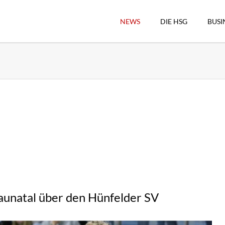
NEWS
DIE HSG
BUSI
Vorstand
Geschäftsstelle
Sekretärswesen
Schiedsrichterwesen
Hallenkassierer
Spieltag-Organisatio
Trägervereine
Freude geben
HSG Online-Shop/Fan
aunatal über den Hünfelder SV
Historie
Download