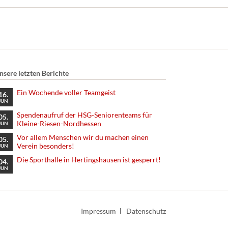
nsere letzten Berichte
Ein Wochende voller Teamgeist
16.
JUN
Spendenaufruf der HSG-Seniorenteams für
05.
Kleine-Riesen-Nordhessen
JUN
Vor allem Menschen wir du machen einen
05.
Verein besonders!
JUN
Die Sporthalle in Hertingshausen ist gesperrt!
04.
JUN
Navigation
Impressum
Datenschutz
überspringen