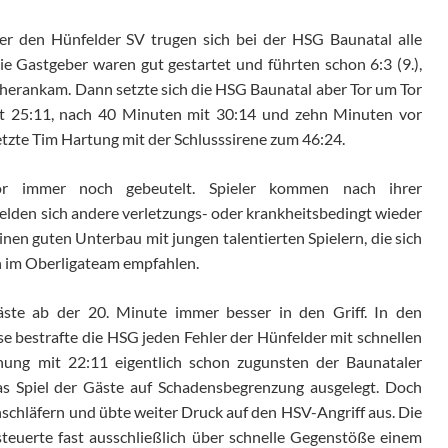
er den Hünfelder SV trugen sich bei der HSG Baunatal alle
 Die Gastgeber waren gut gestartet und führten schon 6:3 (9.),
) herankam. Dann setzte sich die HSG Baunatal aber Tor um Tor
it 25:11, nach 40 Minuten mit 30:14 und zehn Minuten vor
tzte Tim Hartung mit der Schlusssirene zum 46:24.
or immer noch gebeutelt. Spieler kommen nach ihrer
elden sich andere verletzungs- oder krankheitsbedingt wieder
nen guten Unterbau mit jungen talentierten Spielern, die sich
n im Oberligateam empfahlen.
te ab der 20. Minute immer besser in den Griff. In den
e bestrafte die HSG jeden Fehler der Hünfelder mit schnellen
ung mit 22:11 eigentlich schon zugunsten der Baunataler
s Spiel der Gäste auf Schadensbegrenzung ausgelegt. Doch
inschläfern und übte weiter Druck auf den HSV-Angriff aus. Die
steuerte fast ausschließlich über schnelle Gegenstöße einem